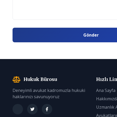
Gönder
Hukuk Bürosu
Hızlı Li
Deneyimli avukat kadromuzla hukuki
Ana Sayfa
haklarınızı savunuyoruz
Hakkımızd
Uzmanlık A
Avukatları