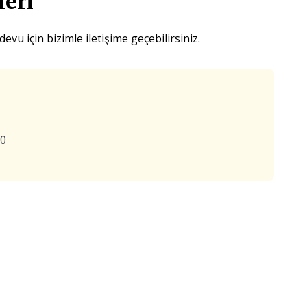
leri
vu için bizimle iletişime geçebilirsiniz.
00