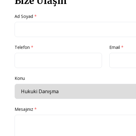
Bize Ulaşın
Ad Soyad
*
Telefon
*
Email
*
Konu
Mesajınız
*