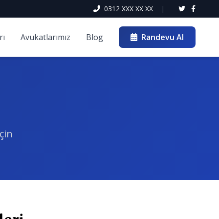
0312 XXX XX XX
|
rı
Avukatlarımız
Blog
Randevu Al
çin