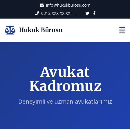
info@hukukburosu.com
0312 XXX XX XX
|
Hukuk Bürosu
Avukat
Kadromuz
Deneyimli ve uzman avukatlarımız